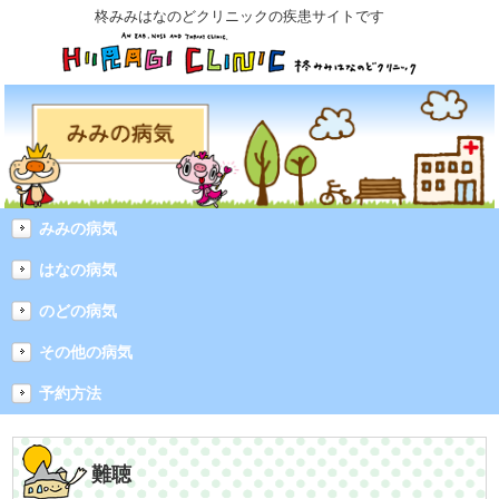
柊みみはなのどクリニックの疾患サイトです
みみの病気
はなの病気
のどの病気
その他の病気
予約方法
難聴