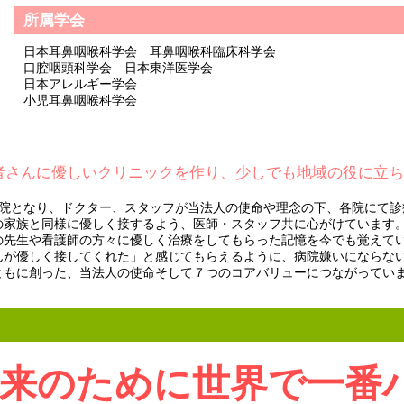
所属学会
日本耳鼻咽喉科学会 耳鼻咽喉科臨床科学会
口腔咽頭科学会 日本東洋医学会
日本アレルギー学会
小児耳鼻咽喉科学会
者さんに優しいクリニックを作り、少しでも地域の役に立
。
8院となり、ドクター、スタッフが当法人の使命や理念の下、各院にて診
の家族と同様に優しく接するよう、医師・スタッフ共に心がけています。
の先生や看護師の方々に優しく治療をしてもらった記憶を今でも覚えてい
んが優しく接してくれた」と感じてもらえるように、病院嫌いにならな
ともに創った、当法人の使命そして７つのコアバリューにつながってい
来のために世界で一番