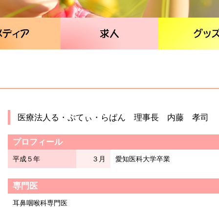
医療法人る・ぷてぃ・らぱん 理事長 内藤 孝司
プロフィール
平成５年
３月
愛知医科大学卒業
専門医
耳鼻咽喉科専門医