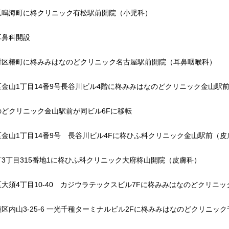
区鳴海町に柊クリニック有松駅前開院（小児科）
耳鼻科開設
村区椿町に柊みみはなのどクリニック名古屋駅前開院（耳鼻咽喉科）
金山1丁目14番9号長谷川ビル4階に柊みみはなのどクリニック金山駅
のどクリニック金山駅前が同ビル6Fに移転
金山1丁目14番9号 長谷川ビル4Fに柊ひふ科クリニック金山駅前（皮
3丁目315番地1に柊ひふ科クリニック大府柊山開院（皮膚科）
大須4丁目10-40 カジウラテックスビル7Fに柊みみはなのどクリニ
区内山3-25-6 一光千種ターミナルビル2Fに柊みみはなのどクリニッ