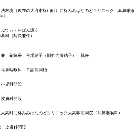
町法林坊（現在の大府市柊山町）に柊みみはなのどクリニック（耳鼻咽
孝司
・ぷてぃ・らぱん設立
藤孝司（院長兼任）
 兼 副院長 弓場結子（旧姓内藤結子） 就任
 耳鼻咽喉科 ２診制開始
 小児科開設
 皮膚科開設
区大高町に柊みみはなのどクリニック大高駅前開院（耳鼻咽喉科）
院 皮膚科開設