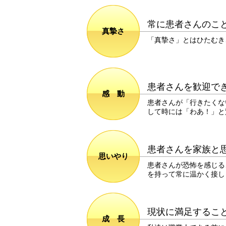
常に患者さんのこ
真摯さ
「真摯さ」とはひたむき
患者さんを歓迎で
感 動
患者さんが「行きたくな
して時には「わあ！」と
患者さんを家族と
思いやり
患者さんが恐怖を感じる
を持って常に温かく接し
現状に満足するこ
成 長