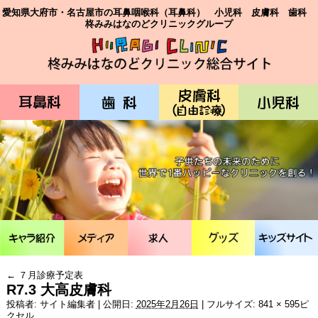
愛知県大府市・名古屋市の耳鼻咽喉科（耳鼻科） 小児科 皮膚科 歯科
柊みみはなのどクリニックグループ
←
７月診療予定表
R7.3 大高皮膚科
投稿者:
サイト編集者
|
公開日:
2025年2月26日
|
フルサイズ:
841 × 595
ピ
クセル