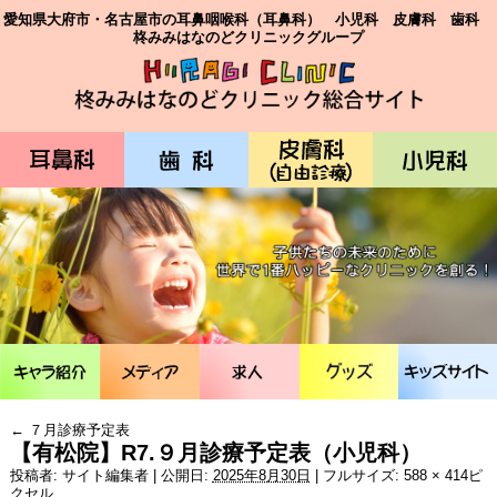
愛知県大府市・名古屋市の耳鼻咽喉科（耳鼻科） 小児科 皮膚科 歯科
柊みみはなのどクリニックグループ
←
７月診療予定表
【有松院】R7.９月診療予定表（小児科）
投稿者:
サイト編集者
|
公開日:
2025年8月30日
|
フルサイズ:
588 × 414
ピ
クセル