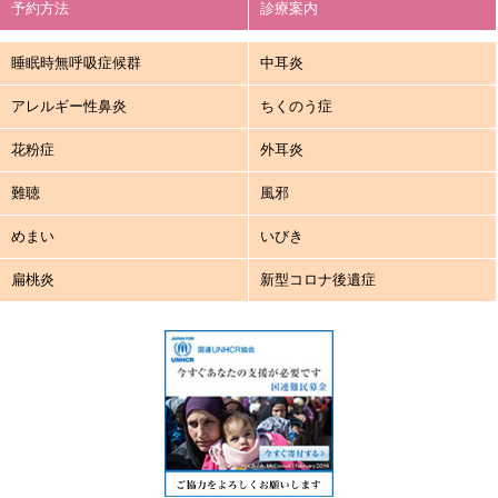
予約方法
診療案内
睡眠時無呼吸症候群
中耳炎
アレルギー性鼻炎
ちくのう症
花粉症
外耳炎
難聴
風邪
めまい
いびき
扁桃炎
新型コロナ後遺症