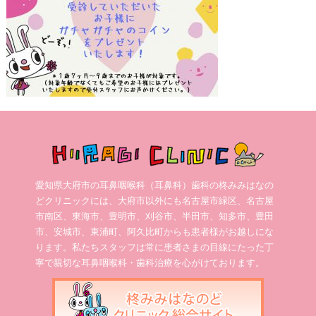
愛知県大府市の耳鼻咽喉科（耳鼻科）歯科の柊みみはなの
どクリニックには、大府市以外にも名古屋市緑区、名古屋
市南区、東海市、豊明市、刈谷市、半田市、知多市、豊田
市、安城市、東浦町、阿久比町からも患者様がお越しにな
ります。私たちスタッフは常に患者さまの目線にたった丁
寧で親切な耳鼻咽喉科・歯科治療を心がけております。