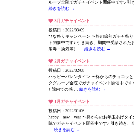
ループ全院でガチャイベント開催中です♪ 引
続きを読む
→
3月ガチャイベント
投稿日：2022/03/09
ひな祭りキャンペーン 〜柊の節句ガチャ祭り
ト開催中です♪ 引き続き、期間中受診された
消毒・換気等） …
続きを読む
→
2月ガチャイベント
投稿日：2022/02/08
ハッピーバレンタイン 〜柊からのチョコッと
クグループ全院でガチャイベント開催中です
♪ 院内での感 …
続きを読む
→
1月ガチャイベント
投稿日：2022/01/06
happy new year 〜柊からのお年玉
院でガチャイベント開催中です♪ 引き続き、
…
続きを読む
→