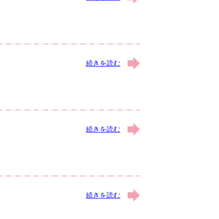
続きを読む
続きを読む
続きを読む