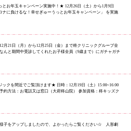
お年玉キャンペーン実施中！★ 12月26日（土）から1月9日
ロナに負けるな！幸せぎゅーうっとお年玉キャンペーン」 を実施
2月21日（月）から12月25日（金）まで柊クリニックグループ全
 なんと期間中受診してくれたお子様全員（9歳まで）にガチャガチ
を間近でご覧頂けます★ 日時：12月19日（土）15:00~16:00
予約方法：お電話又は窓口（大府柊山院） 参加資格：柊キッズク
の様子をアップしましたので、よかったらご覧ください☆ 人形劇