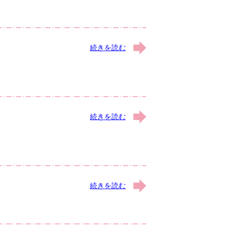
続きを読む
続きを読む
続きを読む