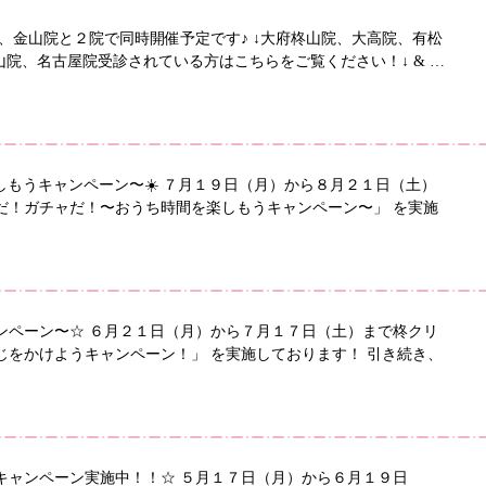
、金山院と２院で同時開催予定です♪ ↓大府柊山院、大高院、有松
山院、名古屋院受診されている方はこちらをご覧ください！↓ & …
しもうキャンペーン〜☀️ ７月１９日（月）から８月２１日（土）
だ！ガチャだ！〜おうち時間を楽しもうキャンペーン〜」 を実施
ンペーン〜☆ ６月２１日（月）から７月１７日（土）まで柊クリ
をかけようキャンペーン！」 を実施しております！ 引き続き、
キャンペーン実施中！！☆ ５月１７日（月）から６月１９日