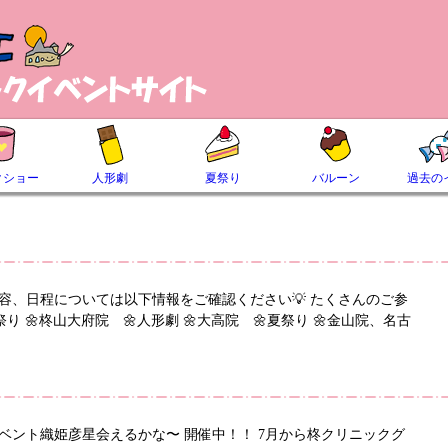
クショー
人形劇
夏祭り
バルーン
過去の
容、日程については以下情報をご確認ください💡 たくさんのご参
り 🌼柊山大府院 🌼人形劇 🌼大高院 🌼夏祭り 🌼金山院、名古
のビッグイベント織姫彦星会えるかな〜 開催中！！ 7月から柊クリニックグ