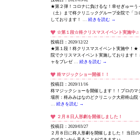
★第２弾！コロナに負けるな！幸せぎゅーうっと
（土）まで柊クリニックグループ全院で「コ
しております！ …
続きを読む
→
☆第１段☆柊クリスマスイベント実施中♫
投稿日：2020/12/22
★第１段！柊クリスマスイベント実施中！★ 1
院でクリスマスイベント実施しております！
ャをプレゼ …
続きを読む
→
柊マジックショー開催！！
投稿日：2020/11/16
柊マジックショーを開催します！！プロのマジック
場所：柊みみはなのどクリニック大府柊山院 
…
続きを読む
→
２月８日人形劇を開催しました！
投稿日：2020/03/27
２月８日に柊人形劇を開催しました！ 当日
のボタンから見ることができます♪♪