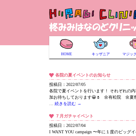
HOME
キッザニア
マジッ
各院の夏イベントのお知らせ
投稿日：2022/07/05
各院で夏イベントを行います！ それぞれの内
加お待ちしております😀🌷 🌼有松院 🌼夏祭
…
続きを読む
→
７月ガチャイベント
投稿日：2022/07/04
I WANT YOU campaign 〜年に１度