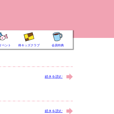
イベント
柊キッズクラブ
会員特典
続きを読む
続きを読む