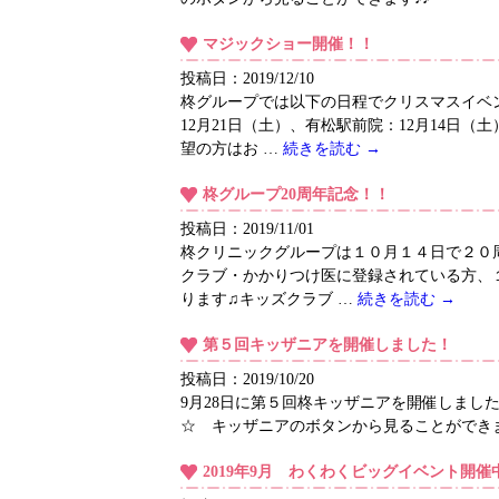
マジックショー開催！！
投稿日：2019/12/10
柊グループでは以下の日程でクリスマスイベ
12月21日（土）、有松駅前院：12月14日
望の方はお …
続きを読む
→
柊グループ20周年記念！！
投稿日：2019/11/01
柊クリニックグループは１０月１４日で２０
クラブ・かかりつけ医に登録されている方、
ります♫キッズクラブ …
続きを読む
→
第５回キッザニアを開催しました！
投稿日：2019/10/20
9月28日に第５回柊キッザニアを開催しまし
☆ キッザニアのボタンから見ることができま
2019年9月 わくわくビッグイベント開催