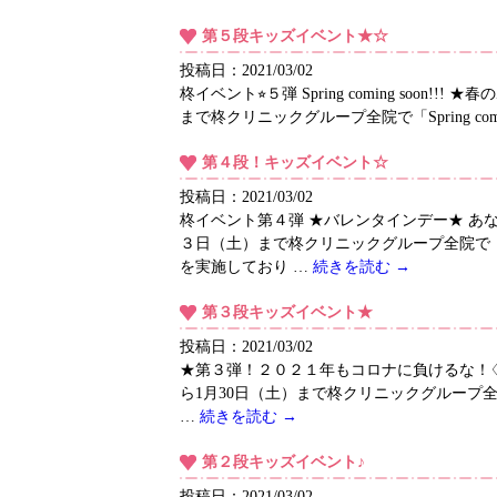
第５段キッズイベント★☆
投稿日：2021/03/02
柊イベント⭐︎５弾 Spring coming so
まで柊クリニックグループ全院で「Spring co
第４段！キッズイベント☆
投稿日：2021/03/02
柊イベント第４弾 ★バレンタインデー★ あ
３日（土）まで柊クリニックグループ全院で
を実施しており …
続きを読む
→
第３段キッズイベント★
投稿日：2021/03/02
★第３弾！２０２１年もコロナに負けるな！♢♦︎
ら1月30日（土）まで柊クリニックグループ
…
続きを読む
→
第２段キッズイベント♪
投稿日：2021/03/02