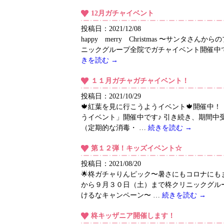
12月ガチャイベント
投稿日：2021/12/08
happy merry Christmas 〜サン
ニックグループ全院でガチャイベント開催中で
きを読む
→
１１月ガチャガチャイベント！
投稿日：2021/10/29
🍁紅葉を見に行こうようイベント🍁開催中
うイベント」開催中です♪ 引き続き、期間中
（定期的な消毒・ …
続きを読む
→
第１２弾！キッズイベント☆
投稿日：2021/08/20
🌟柊ガチャりんピック〜暑さにもコロナにも
から９月３０日（土）まで柊クリニックグル
けるなキャンペーン〜 …
続きを読む
→
柊キッザニア開催します！