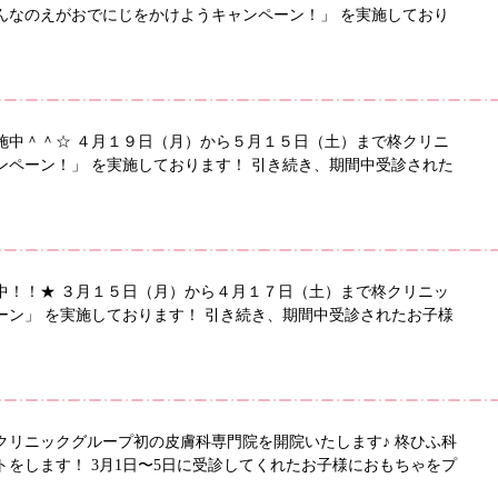
んなのえがおでにじをかけようキャンペーン！」 を実施しており
施中＾＾☆ ４月１９日（月）から５月１５日（土）まで柊クリニ
ペーン！」 を実施しております！ 引き続き、期間中受診された
中！！★ ３月１５日（月）から４月１７日（土）まで柊クリニッ
ン」 を実施しております！ 引き続き、期間中受診されたお子様
クリニックグループ初の皮膚科専門院を開院いたします♪ 柊ひふ科
をします！ 3月1日〜5日に受診してくれたお子様におもちゃをプ